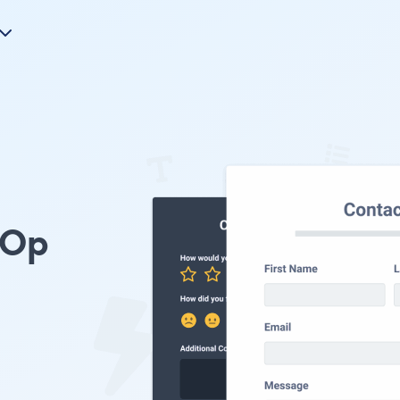
d
 Op