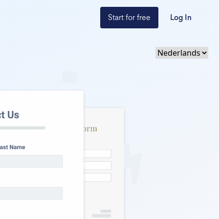
Start for free
Log In