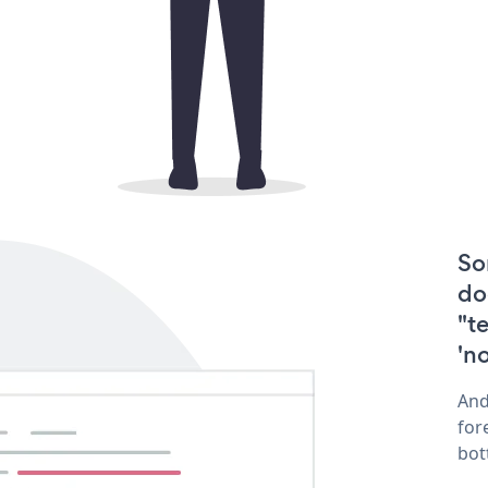
So
do
"t
'n
And
for
bot