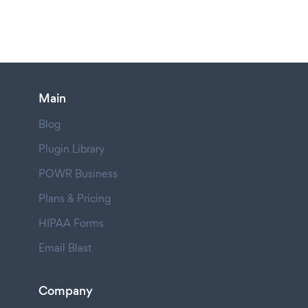
Main
Blog
Plugin Library
POWR Business
Plans & Pricing
HIPAA Forms
Email Blast
Company