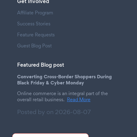
Get Involved
Affiliate Program
Success Stories
Feature Requests
Guest Blog Post
Featured Blog post
Converting Cross-Border Shoppers During
Black Friday & Cyber Monday
Online commerce is an integral part of the
overall retail business.
Read More
Posted by on
2026-08-07