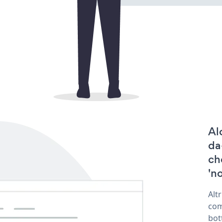
Al
da
ch
'no
Alt
com
bot