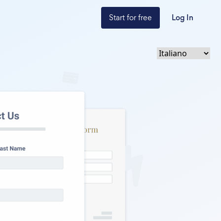
Start for free
Log In