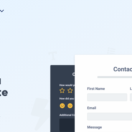
u
te
.