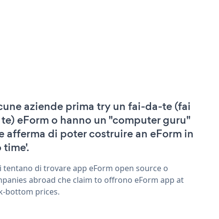
cune aziende prima try un fai-da-te (fai
 te) eForm o hanno un "computer guru"
e afferma di poter costruire an eForm in
 time'.
ri tentano di trovare app eForm open source o
panies abroad che claim to offrono eForm app at
k-bottom prices.