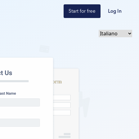
Start for free
Log In