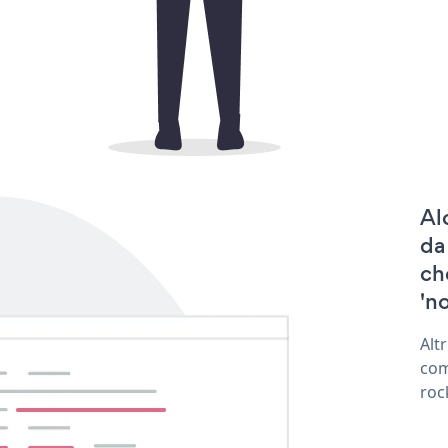
Al
da
ch
'no
Alt
com
roc