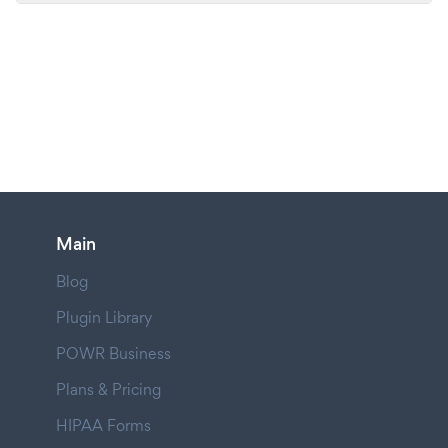
Main
Blog
Plugin Library
POWR Business
Plans & Pricing
HIPAA Forms