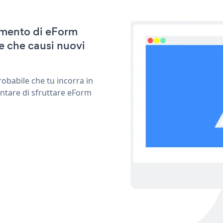
namento di eForm
e che causi nuovi
obabile che tu incorra in
entare di sfruttare eForm