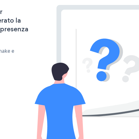
r
rato la
 presenza
make e