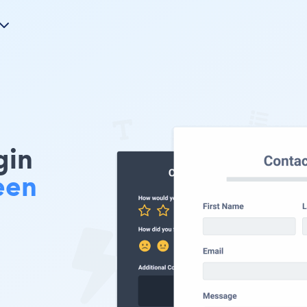
gin
een