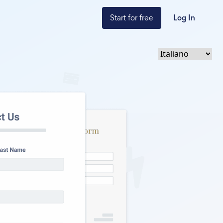
Start for free
Log In