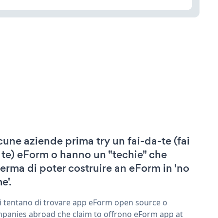
cune aziende prima try un fai-da-te (fai
 te) eForm o hanno un "techie" che
ferma di poter costruire an eForm in 'no
e'.
ri tentano di trovare app eForm open source o
panies abroad che claim to offrono eForm app at