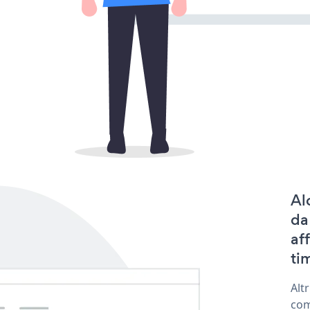
Al
da
af
tim
Alt
com