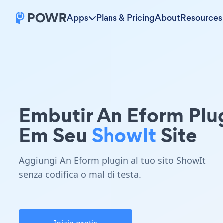
Apps
Plans & Pricing
About
Resources
Embutir An Eform Plu
Em Seu
ShowIt
Site
Aggiungi An Eform plugin al tuo sito ShowIt
senza codifica o mal di testa.