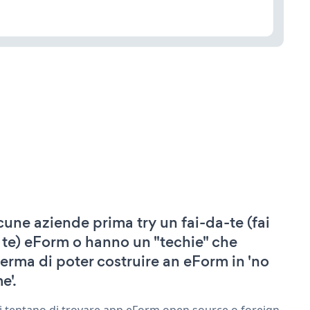
cune aziende prima try un fai-da-te (fai
 te) eForm o hanno un "techie" che
ferma di poter costruire an eForm in 'no
e'.
ri tentano di trovare app eForm open source o foreign