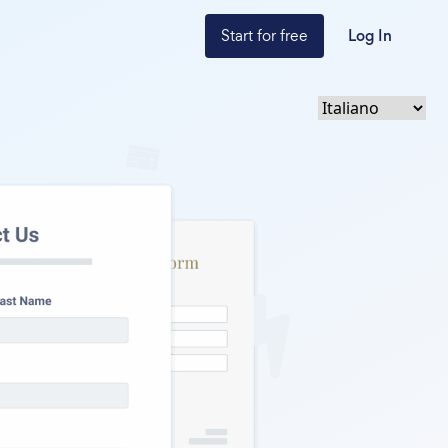
Start for free
Log In