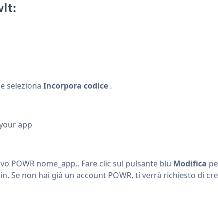
It:
+ e seleziona
Incorpora codice
.
 your app
uovo POWR nome_app.. Fare clic sul pulsante blu
Modifica
per
-in. Se non hai già un account POWR, ti verrà richiesto di cr