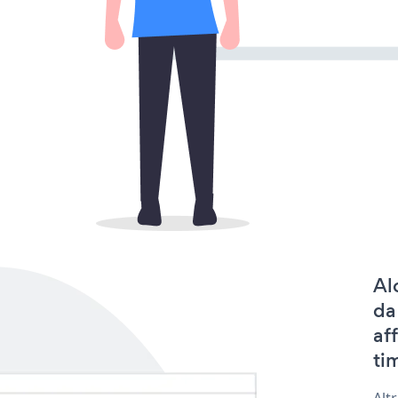
Al
da
af
tim
Alt