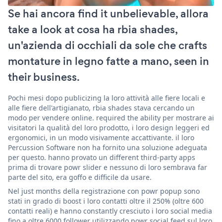
Se hai ancora find it unbelievable, allora
take a look at cosa ha rbia shades,
un'azienda di occhiali da sole che crafts
montature in legno fatte a mano, seen in
their business.
Pochi mesi dopo publicizing la loro attività alle fiere locali e
alle fiere dell'artigianato, rbia shades stava cercando un
modo per vendere online. required the ability per mostrare ai
visitatori la qualità del loro prodotto, i loro design leggeri ed
ergonomici, in un modo visivamente accattivante. il loro
Percussion Software non ha fornito una soluzione adeguata
per questo. hanno provato un different third-party apps
prima di trovare powr slider e nessuno di loro sembrava far
parte del sito, era goffo e difficile da usare.
Nel just months della registrazione con powr popup sono
stati in grado di boost i loro contatti oltre il 250% (oltre 600
contatti reali) e hanno constantly cresciuto i loro social media
fino a oltre 6000 follower utilizzando powr social feed sul loro