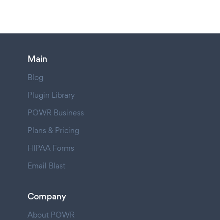
Main
Blog
Plugin Library
POWR Business
Plans & Pricing
HIPAA Forms
Email Blast
Company
About POWR