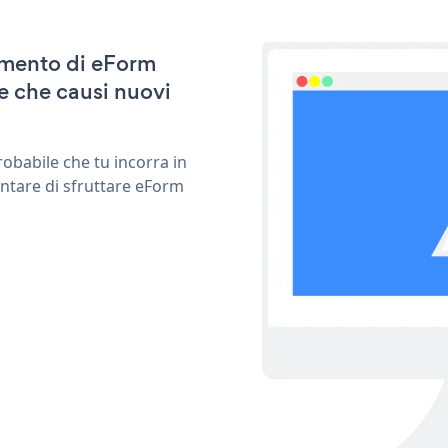
namento di eForm
e che causi nuovi
obabile che tu incorra in
entare di sfruttare eForm