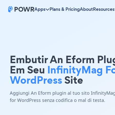
Apps
Plans & Pricing
About
Resources
Embutir An Eform Plu
Em Seu
InfinityMag F
WordPress
Site
Aggiungi An Eform plugin al tuo sito InfinityMa
for WordPress senza codifica o mal di testa.