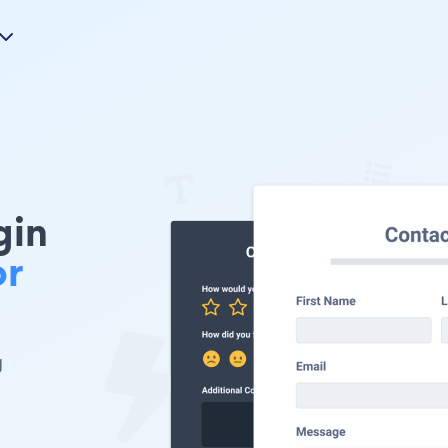
gin
or
g