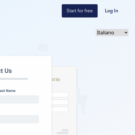
Start for free
Log In