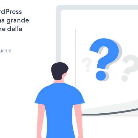
ordPress
ima grande
ne della
urn e