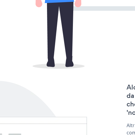
Al
da
ch
'no
Alt
com