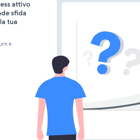
ess attivo
nde sfida
la tua
urn e