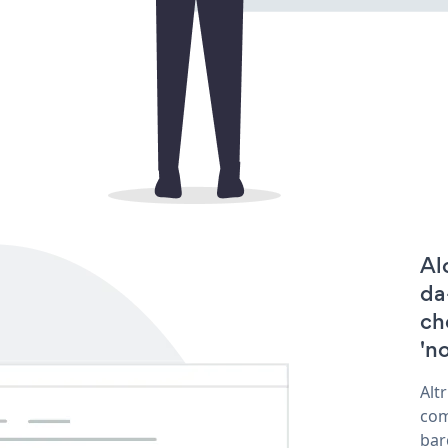
Al
da
ch
'no
Alt
com
bar