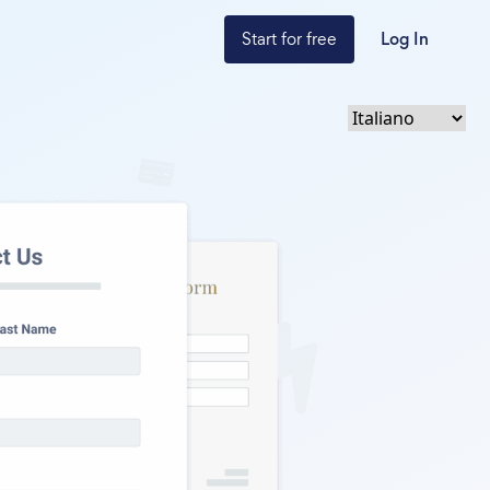
Start for free
Log In