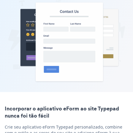
Incorporar o aplicativo eForm ao site Typepad
nunca foi tão fácil
Crie seu aplicativo eForm Typepad personalizado, combine
com o estilo e as cores do seu site e adicione eForm à sua