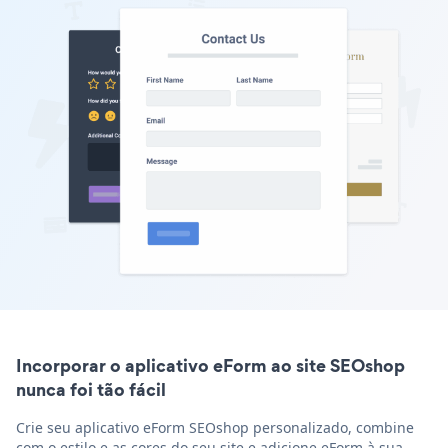
Incorporar o aplicativo eForm ao site SEOshop
nunca foi tão fácil
Crie seu aplicativo eForm SEOshop personalizado, combine
com o estilo e as cores do seu site e adicione eForm à sua