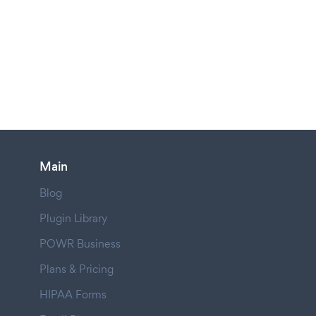
Main
Blog
Plugin Library
POWR Business
Plans & Pricing
HIPAA Forms