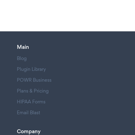
Main
Blog
Plugin Library
POWR Business
Plans & Pricing
HIPAA Forms
Email Blast
Company