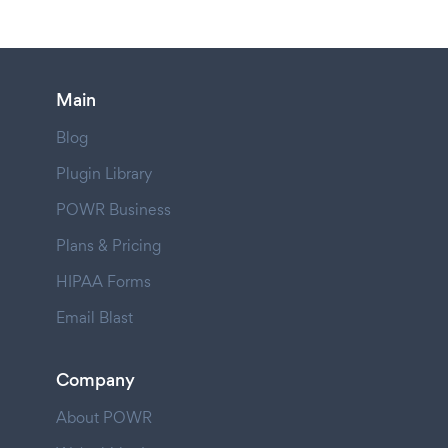
Main
Blog
Plugin Library
POWR Business
Plans & Pricing
HIPAA Forms
Email Blast
Company
About POWR