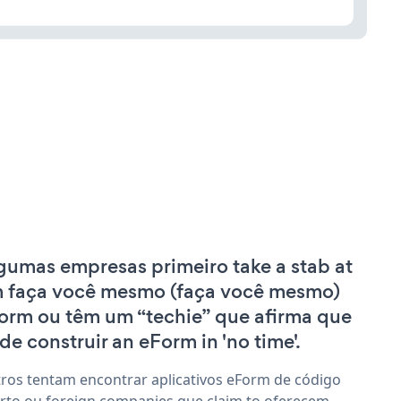
gumas empresas primeiro take a stab at
 faça você mesmo (faça você mesmo)
orm ou têm um “techie” que afirma que
de construir an eForm in 'no time'.
ros tentam encontrar aplicativos eForm de código
rto ou foreign companies que claim to oferecem