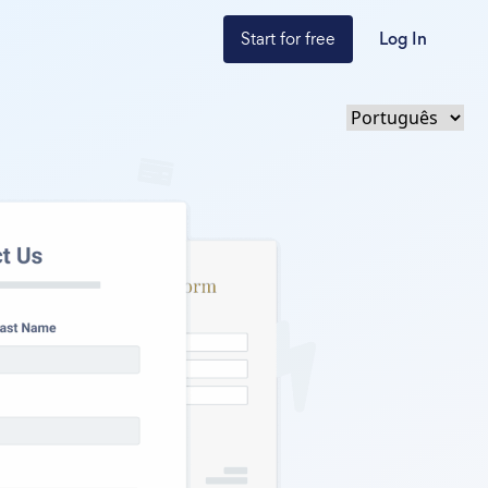
Start for free
Log In