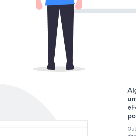
Al
um
eF
po
Out
abe