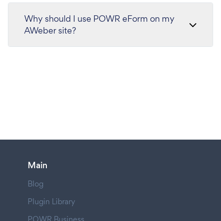
Why should I use POWR eForm on my
AWeber site?
Main
Blog
Plugin Library
POWR Business