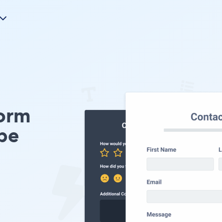
orm
pe