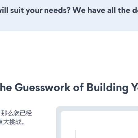
ll suit your needs? We have all the d
he Guesswork of Building Y
，那么您已经
重大挑战。