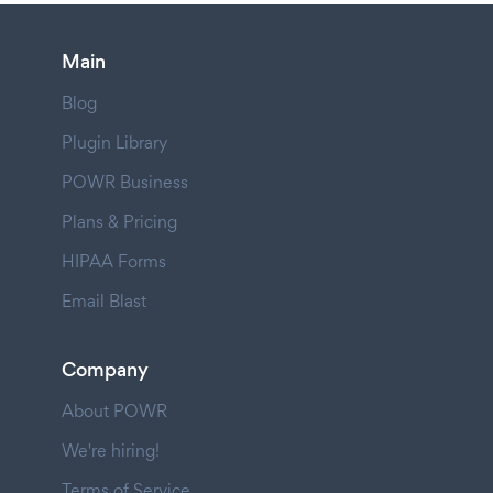
Main
Blog
Plugin Library
POWR Business
Plans & Pricing
HIPAA Forms
Email Blast
Company
About POWR
We're hiring!
Terms of Service