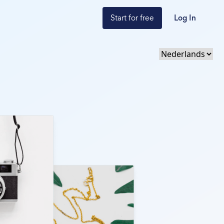
Start for free
Log In