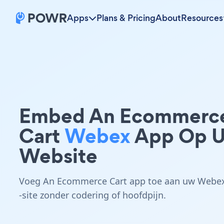
Apps
Plans & Pricing
About
Resources
Embed An Ecommerc
Cart
Webex
App Op 
Website
Voeg An Ecommerce Cart app toe aan uw Webe
-site zonder codering of hoofdpijn.