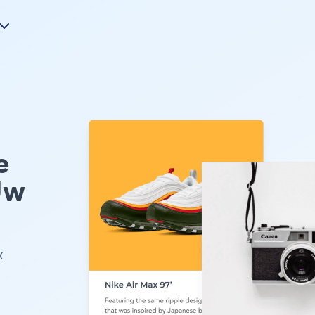
e
Uw
x