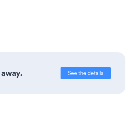
 away.
See the details