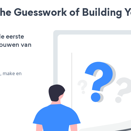
he Guesswork of Building Y
de eerste
bouwen van
e, make en