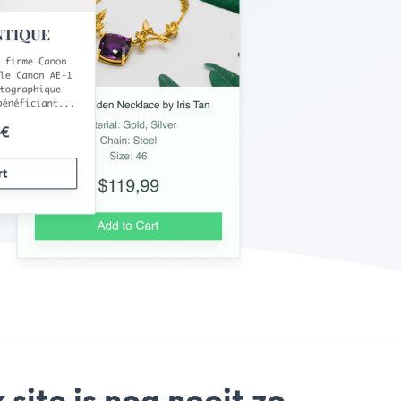
ite is nog nooit zo