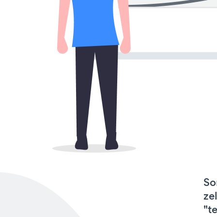
So
ze
"t