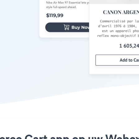
rce Cart app op uw Webex s