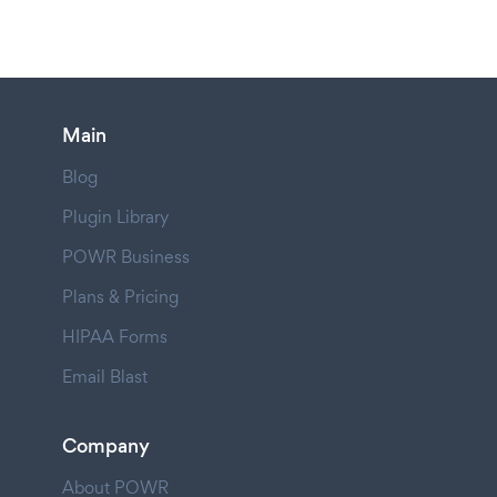
Main
Blog
Plugin Library
POWR Business
Plans & Pricing
HIPAA Forms
Email Blast
Company
About POWR