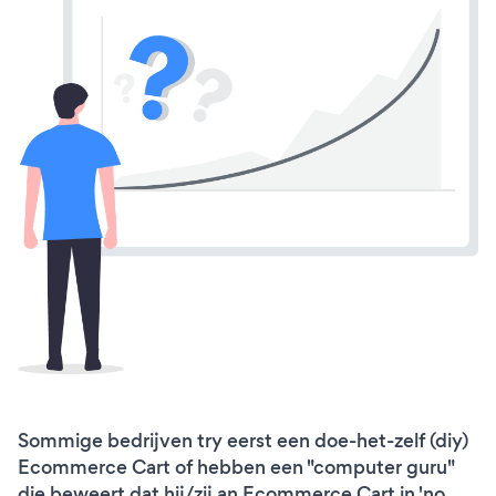
Sommige bedrijven try eerst een doe-het-zelf (diy)
Ecommerce Cart of hebben een "computer guru"
die beweert dat hij/zij an Ecommerce Cart in 'no