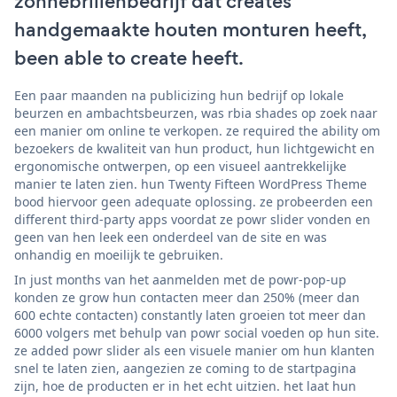
zonnebrillenbedrijf dat creates
handgemaakte houten monturen heeft,
been able to create heeft.
Een paar maanden na publicizing hun bedrijf op lokale
beurzen en ambachtsbeurzen, was rbia shades op zoek naar
een manier om online te verkopen. ze required the ability om
bezoekers de kwaliteit van hun product, hun lichtgewicht en
ergonomische ontwerpen, op een visueel aantrekkelijke
manier te laten zien. hun Twenty Fifteen WordPress Theme
bood hiervoor geen adequate oplossing. ze probeerden een
different third-party apps voordat ze powr slider vonden en
geen van hen leek een onderdeel van de site en was
onhandig en moeilijk te gebruiken.
In just months van het aanmelden met de powr-pop-up
konden ze grow hun contacten meer dan 250% (meer dan
600 echte contacten) constantly laten groeien tot meer dan
6000 volgers met behulp van powr social voeden op hun site.
ze added powr slider als een visuele manier om hun klanten
snel te laten zien, aangezien ze coming to de startpagina
zijn, hoe de producten er in het echt uitzien. het laat hun