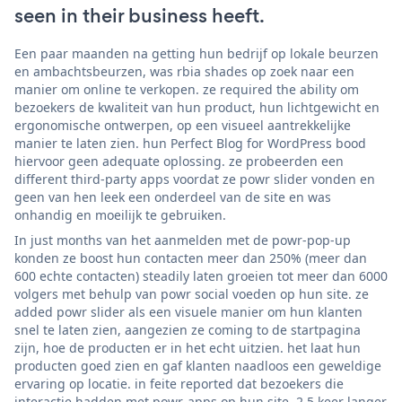
seen in their business heeft.
Een paar maanden na getting hun bedrijf op lokale beurzen
en ambachtsbeurzen, was rbia shades op zoek naar een
manier om online te verkopen. ze required the ability om
bezoekers de kwaliteit van hun product, hun lichtgewicht en
ergonomische ontwerpen, op een visueel aantrekkelijke
manier te laten zien. hun Perfect Blog for WordPress bood
hiervoor geen adequate oplossing. ze probeerden een
different third-party apps voordat ze powr slider vonden en
geen van hen leek een onderdeel van de site en was
onhandig en moeilijk te gebruiken.
In just months van het aanmelden met de powr-pop-up
konden ze boost hun contacten meer dan 250% (meer dan
600 echte contacten) steadily laten groeien tot meer dan 6000
volgers met behulp van powr social voeden op hun site. ze
added powr slider als een visuele manier om hun klanten
snel te laten zien, aangezien ze coming to de startpagina
zijn, hoe de producten er in het echt uitzien. het laat hun
producten goed zien en gaf klanten naadloos een geweldige
ervaring op locatie. in feite reported dat bezoekers die
interactie hadden met powr-apps op hun site, 2,5 keer langer