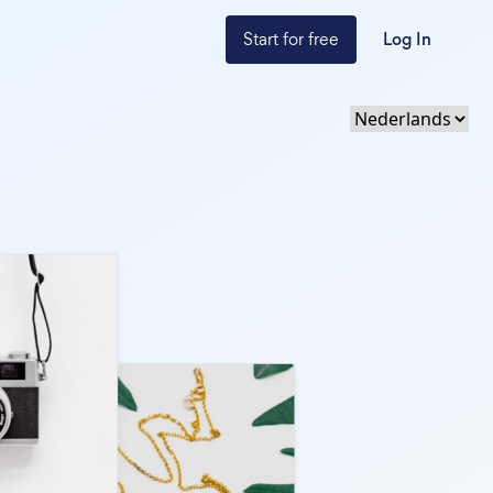
Start for free
Log In