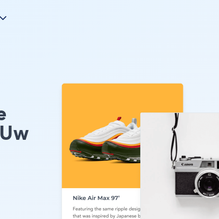
e
 Uw