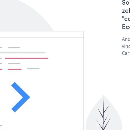
So
ze
"c
Ec
And
vin
Car