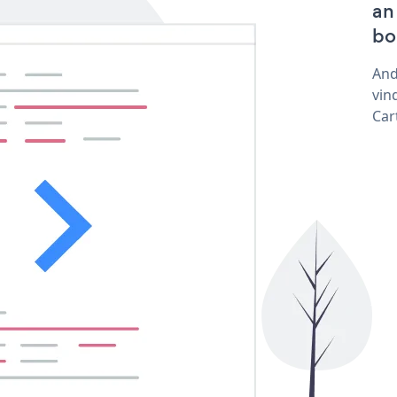
an
bo
And
vin
Car