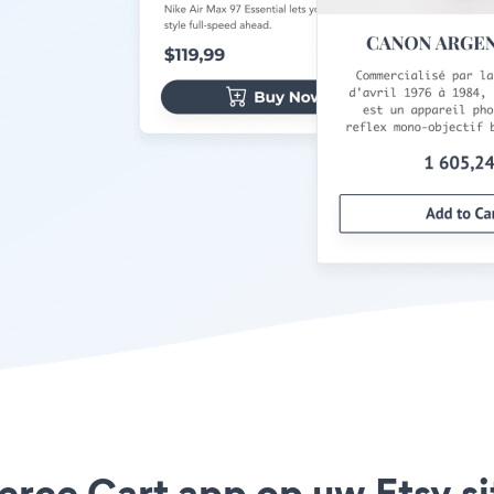
rce Cart app op uw Etsy sit