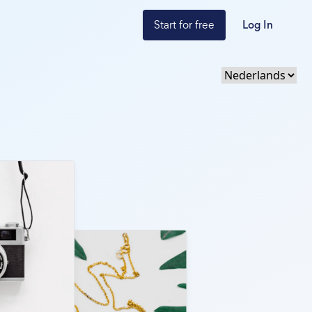
Start for free
Log In