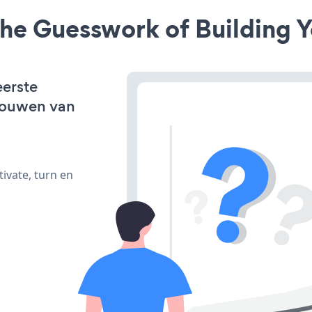
he Guesswork of Building Y
eerste
bouwen van
ivate, turn en