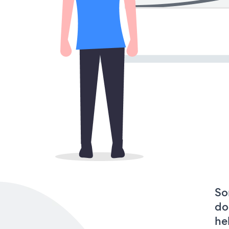
So
do
he