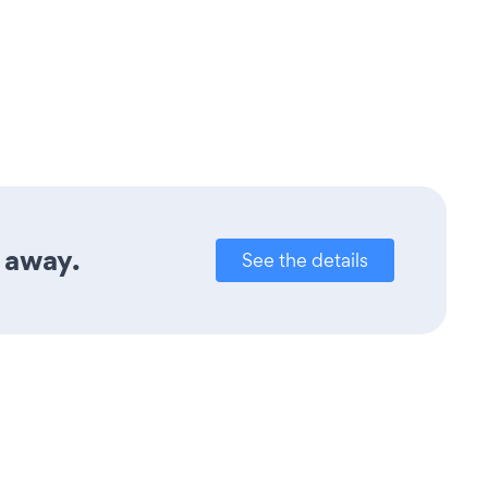
 away.
See the details