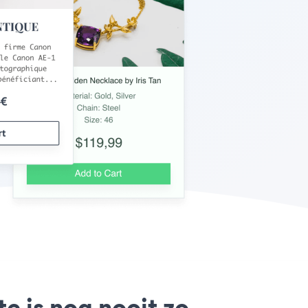
e is nog nooit zo