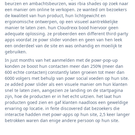
beurzen en ambachtsbeurzen, was rbia shades op zoek naar
een manier om online te verkopen. ze wanted om bezoekers
de kwaliteit van hun product, hun lichtgewicht en
ergonomische ontwerpen, op een visueel aantrekkelijke
manier te laten zien. hun Cloudrexx bood hiervoor geen
adequate oplossing. ze probeerden een different third-party
apps voordat ze powr slider vonden en geen van hen leek
een onderdeel van de site en was onhandig en moeilijk te
gebruiken.
In just months van het aanmelden met de powr-pop-up
konden ze boost hun contacten meer dan 250% (meer dan
600 echte contacten) constantly laten groeien tot meer dan
6000 volgers met behulp van powr social voeden op hun site.
ze added powr slider als een visuele manier om hun klanten
snel te laten zien, aangezien ze landing on de startpagina
zijn, hoe de producten er in het echt uitzien. het laat hun
producten goed zien en gaf klanten naadloos een geweldige
ervaring op locatie. in feite discovered dat bezoekers die
interactie hadden met powr-apps op hun site, 2,5 keer langer
betrokken waren dan enige andere persoon op hun site.