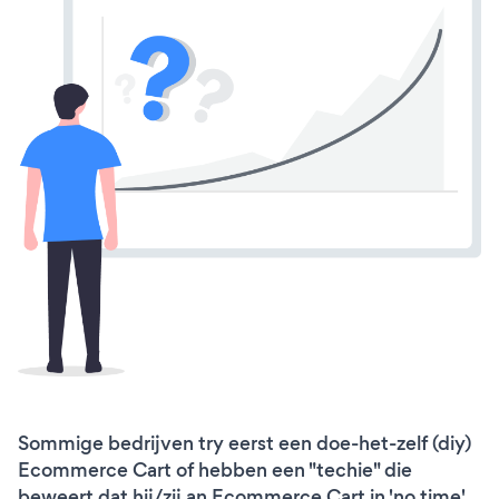
Sommige bedrijven try eerst een doe-het-zelf (diy)
Ecommerce Cart of hebben een "techie" die
beweert dat hij/zij an Ecommerce Cart in 'no time'