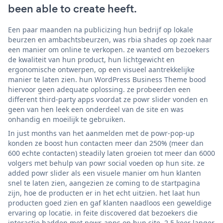
been able to create heeft.
Een paar maanden na publicizing hun bedrijf op lokale
beurzen en ambachtsbeurzen, was rbia shades op zoek naar
een manier om online te verkopen. ze wanted om bezoekers
de kwaliteit van hun product, hun lichtgewicht en
ergonomische ontwerpen, op een visueel aantrekkelijke
manier te laten zien. hun WordPress Business Theme bood
hiervoor geen adequate oplossing. ze probeerden een
different third-party apps voordat ze powr slider vonden en
geen van hen leek een onderdeel van de site en was
onhandig en moeilijk te gebruiken.
In just months van het aanmelden met de powr-pop-up
konden ze boost hun contacten meer dan 250% (meer dan
600 echte contacten) steadily laten groeien tot meer dan 6000
volgers met behulp van powr social voeden op hun site. ze
added powr slider als een visuele manier om hun klanten
snel te laten zien, aangezien ze coming to de startpagina
zijn, hoe de producten er in het echt uitzien. het laat hun
producten goed zien en gaf klanten naadloos een geweldige
ervaring op locatie. in feite discovered dat bezoekers die
interactie hadden met powr-apps op hun site, 2,5 keer langer