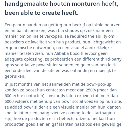
handgemaakte houten monturen heeft,
been able to create heeft.
Een paar maanden na getting hun bedrijf op lokale beurzen
en ambachtsbeurzen, was rbia shades op zoek naar een
manier om online te verkopen. ze required the ability om
bezoekers de kwaliteit van hun product, hun lichtgewicht en
ergonomische ontwerpen, op een visueel aantrekkelijke
manier te laten zien. hun Alibaba bood hiervoor geen
adequate oplossing. ze probeerden een different third-party
apps voordat ze powr slider vonden en geen van hen leek
een onderdeel van de site en was onhandig en moeilijk te
gebruiken.
In just months van het aanmelden met de powr-pop-up
konden ze boost hun contacten meer dan 250% (meer dan
600 echte contacten) constantly laten groeien tot meer dan
6000 volgers met behulp van powr social voeden op hun site.
ze added powr slider als een visuele manier om hun klanten
snel te laten zien, aangezien ze coming to de startpagina
zijn, hoe de producten er in het echt uitzien. het laat hun
producten goed zien en gaf klanten naadloos een geweldige