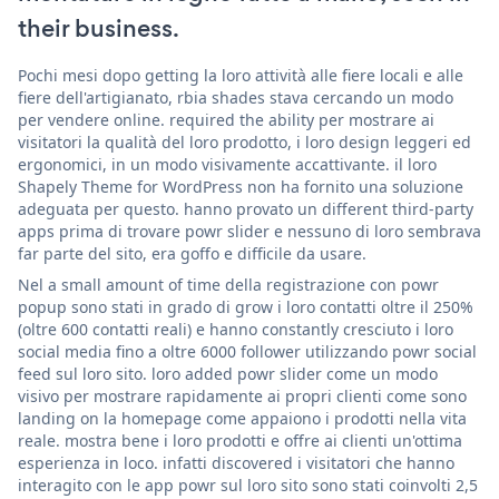
their business.
Pochi mesi dopo getting la loro attività alle fiere locali e alle
fiere dell'artigianato, rbia shades stava cercando un modo
per vendere online. required the ability per mostrare ai
visitatori la qualità del loro prodotto, i loro design leggeri ed
ergonomici, in un modo visivamente accattivante. il loro
Shapely Theme for WordPress non ha fornito una soluzione
adeguata per questo. hanno provato un different third-party
apps prima di trovare powr slider e nessuno di loro sembrava
far parte del sito, era goffo e difficile da usare.
Nel a small amount of time della registrazione con powr
popup sono stati in grado di grow i loro contatti oltre il 250%
(oltre 600 contatti reali) e hanno constantly cresciuto i loro
social media fino a oltre 6000 follower utilizzando powr social
feed sul loro sito. loro added powr slider come un modo
visivo per mostrare rapidamente ai propri clienti come sono
landing on la homepage come appaiono i prodotti nella vita
reale. mostra bene i loro prodotti e offre ai clienti un'ottima
esperienza in loco. infatti discovered i visitatori che hanno
interagito con le app powr sul loro sito sono stati coinvolti 2,5