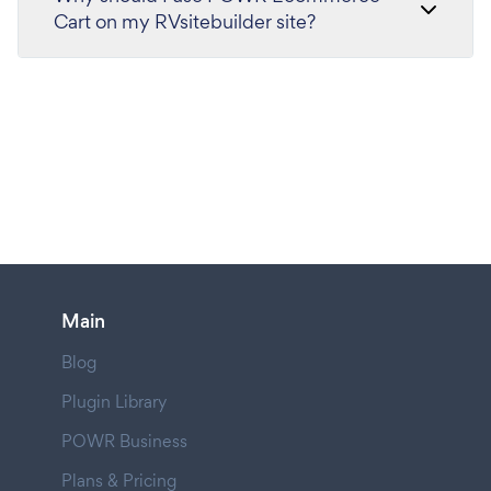
Cart on my RVsitebuilder site?
Main
Blog
Plugin Library
POWR Business
Plans & Pricing