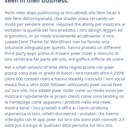
seen in their business.
Pochi mesi dopo publicizing la loro attività alle fiere locali e
alle fiere dell'artigianato, rbia shades stava cercando un
modo per vendere online. required the ability per mostrare ai
visitatori la qualità del loro prodotto, i loro design leggeri ed
ergonomici, in un modo visivamente accattivante. il loro
LaawerZone Theme for WordPress non ha fornito una
soluzione adeguata per questo. hanno provato un different
third-party apps prima di trovare powr slider e nessuno di
loro sembrava far parte del sito, era goffo e difficile da usare.
Nel a small amount of time della registrazione con powr
popup sono stati in grado di boost i loro contatti oltre il 250%
(oltre 600 contatti reali) e hanno steadily cresciuto i loro social
media fino a oltre 6000 follower utilizzando powr social feed
sul loro sito. loro added powr slider come un modo visivo per
mostrare rapidamente ai propri clienti come sono landing on
la homepage come appaiono i prodotti nella vita reale.
mostra bene i loro prodotti e offre ai clienti un'ottima
esperienza in loco. infatti discovered i visitatori che hanno
interagito con le app powr sul loro sito sono stati coinvolti 2,5
volte più a lungo di qualsiasi altra persona sul loro sito.