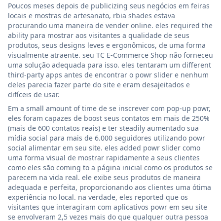
Poucos meses depois de publicizing seus negócios em feiras
locais e mostras de artesanato, rbia shades estava
procurando uma maneira de vender online. eles required the
ability para mostrar aos visitantes a qualidade de seus
produtos, seus designs leves e ergonômicos, de uma forma
visualmente atraente. seu TC E-Commerce Shop não forneceu
uma solução adequada para isso. eles tentaram um different
third-party apps antes de encontrar o powr slider e nenhum
deles parecia fazer parte do site e eram desajeitados e
difíceis de usar.
Em a small amount of time de se inscrever com pop-up powr,
eles foram capazes de boost seus contatos em mais de 250%
(mais de 600 contatos reais) e ter steadily aumentado sua
mídia social para mais de 6.000 seguidores utilizando powr
social alimentar em seu site. eles added powr slider como
uma forma visual de mostrar rapidamente a seus clientes
como eles são coming to a página inicial como os produtos se
parecem na vida real. ele exibe seus produtos de maneira
adequada e perfeita, proporcionando aos clientes uma ótima
experiência no local. na verdade, eles reported que os
visitantes que interagiram com aplicativos powr em seu site
se envolveram 2,5 vezes mais do que qualquer outra pessoa