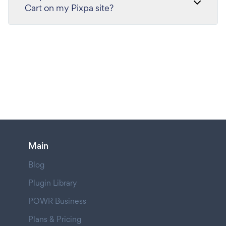
Cart on my Pixpa site?
Main
Blog
Plugin Library
POWR Business
Plans & Pricing