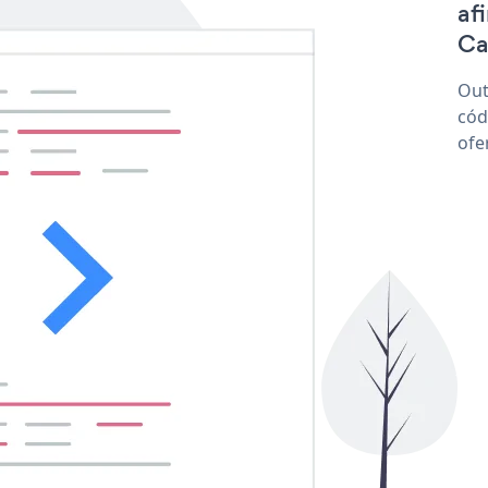
af
Car
Out
cód
ofe