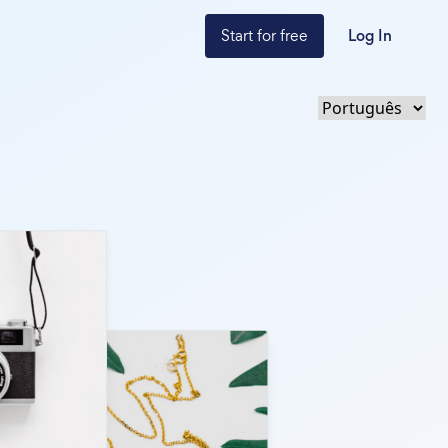
Start for free
Log In