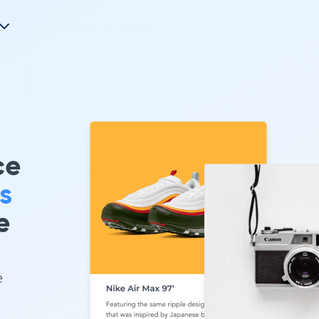
ce
s
e
e