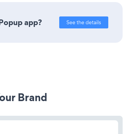
 Popup app?
See the details
our Brand