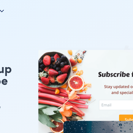
up
pe
w