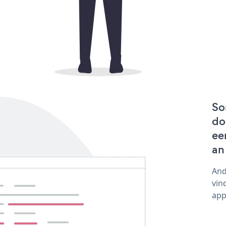
So
do
ee
an
And
vin
app