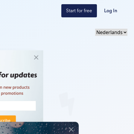
Start for free
Log In