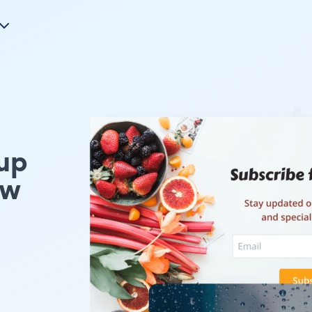
up
Uw