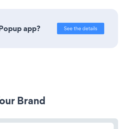
 Popup app?
See the details
our Brand