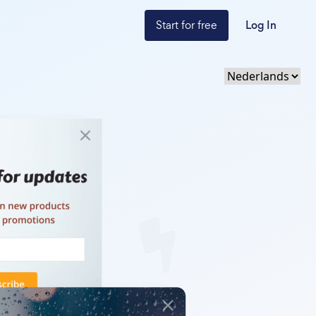
Start for free
Log In