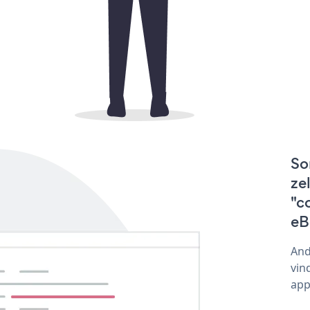
So
ze
"c
eB
And
vin
app