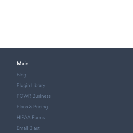
Main
Blog
Plugin Library
POWR Business
Plans & Pricing
HIPAA Forms
Email Blast