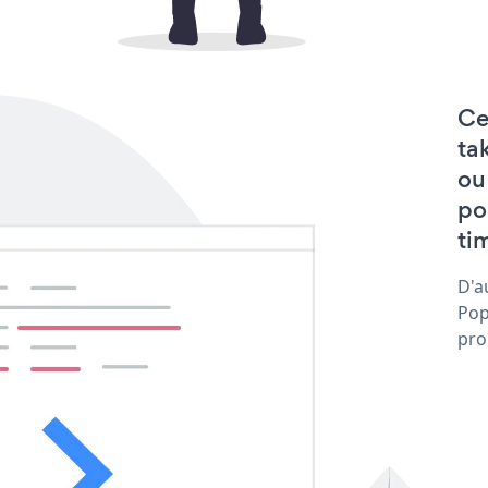
Ce
ta
ou
po
tim
D'a
Pop
pro