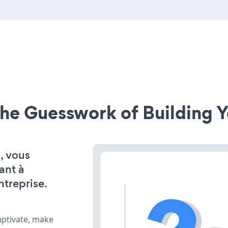
he Guesswork of Building Y
, vous
ant à
ntreprise.
aptivate, make