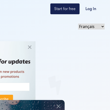
Start for free
Log In