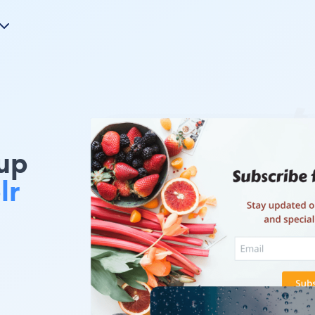
up
lr