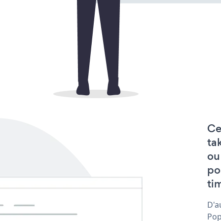
Ce
ta
ou
po
tim
D'a
Pop