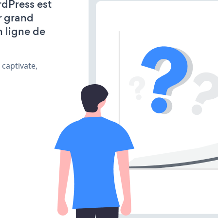
rdPress est
r grand
n ligne de
 captivate,