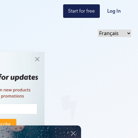
Start for free
Log In