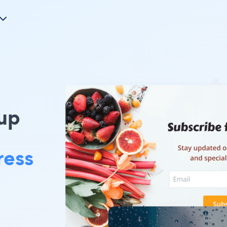
up
ress