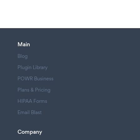
Main
Blog
Plugin Library
POWR Business
Plans & Pricing
HIPAA Forms
Email Blast
Company