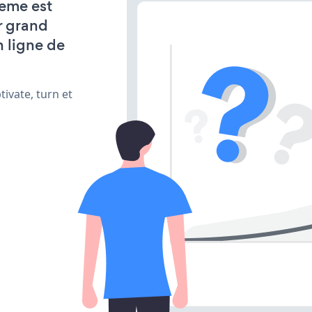
heme est
r grand
n ligne de
ivate, turn et