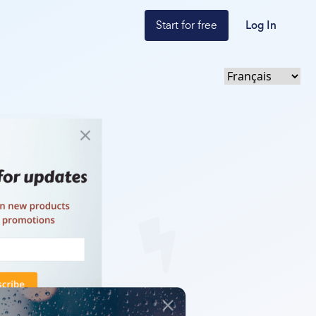
Start for free
Log In