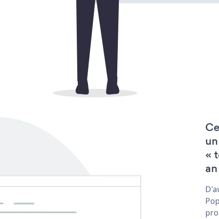
Ce
un
« 
an
D'a
Pop
pro