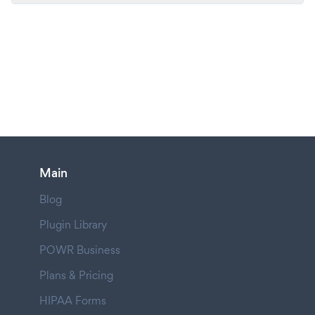
Main
Blog
Plugin Library
POWR Business
Plans & Pricing
HIPAA Forms