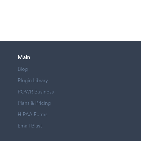
Main
Blog
Plugin Library
POWR Business
Plans & Pricing
HIPAA Forms
Email Blast