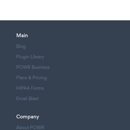
Main
Blog
Plugin Library
POWR Business
Plans & Pricing
HIPAA Forms
Email Blast
Company
About POWR