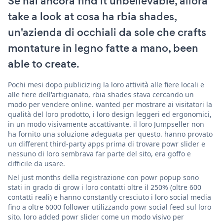
Se hai ancora find it unbelievable, allora
take a look at cosa ha rbia shades,
un'azienda di occhiali da sole che crafts
montature in legno fatte a mano, been
able to create.
Pochi mesi dopo publicizing la loro attività alle fiere locali e
alle fiere dell'artigianato, rbia shades stava cercando un
modo per vendere online. wanted per mostrare ai visitatori la
qualità del loro prodotto, i loro design leggeri ed ergonomici,
in un modo visivamente accattivante. il loro Jumpseller non
ha fornito una soluzione adeguata per questo. hanno provato
un different third-party apps prima di trovare powr slider e
nessuno di loro sembrava far parte del sito, era goffo e
difficile da usare.
Nel just months della registrazione con powr popup sono
stati in grado di grow i loro contatti oltre il 250% (oltre 600
contatti reali) e hanno constantly cresciuto i loro social media
fino a oltre 6000 follower utilizzando powr social feed sul loro
sito. loro added powr slider come un modo visivo per