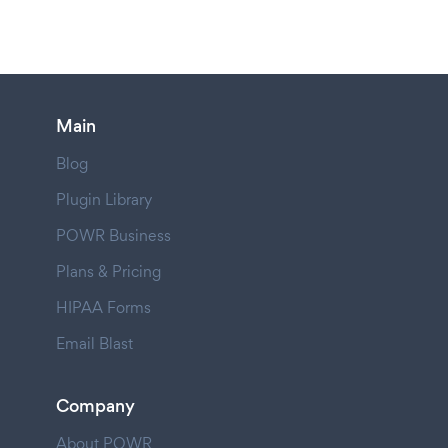
Main
Blog
Plugin Library
POWR Business
Plans & Pricing
HIPAA Forms
Email Blast
Company
About POWR