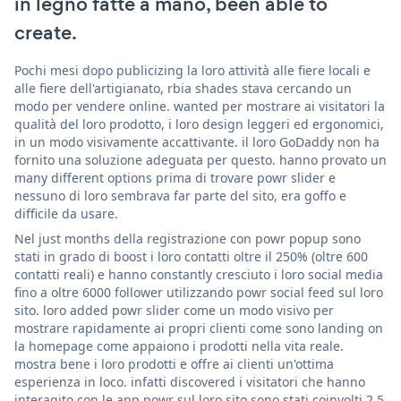
in legno fatte a mano, been able to
create.
Pochi mesi dopo publicizing la loro attività alle fiere locali e
alle fiere dell'artigianato, rbia shades stava cercando un
modo per vendere online. wanted per mostrare ai visitatori la
qualità del loro prodotto, i loro design leggeri ed ergonomici,
in un modo visivamente accattivante. il loro GoDaddy non ha
fornito una soluzione adeguata per questo. hanno provato un
many different options prima di trovare powr slider e
nessuno di loro sembrava far parte del sito, era goffo e
difficile da usare.
Nel just months della registrazione con powr popup sono
stati in grado di boost i loro contatti oltre il 250% (oltre 600
contatti reali) e hanno constantly cresciuto i loro social media
fino a oltre 6000 follower utilizzando powr social feed sul loro
sito. loro added powr slider come un modo visivo per
mostrare rapidamente ai propri clienti come sono landing on
la homepage come appaiono i prodotti nella vita reale.
mostra bene i loro prodotti e offre ai clienti un'ottima
esperienza in loco. infatti discovered i visitatori che hanno
interagito con le app powr sul loro sito sono stati coinvolti 2,5