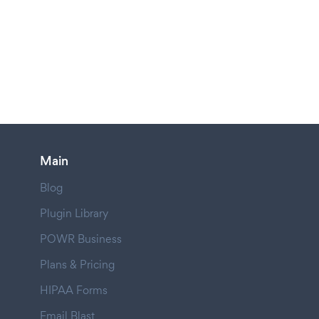
Main
Blog
Plugin Library
POWR Business
Plans & Pricing
HIPAA Forms
Email Blast