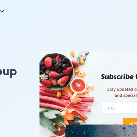
pup
u