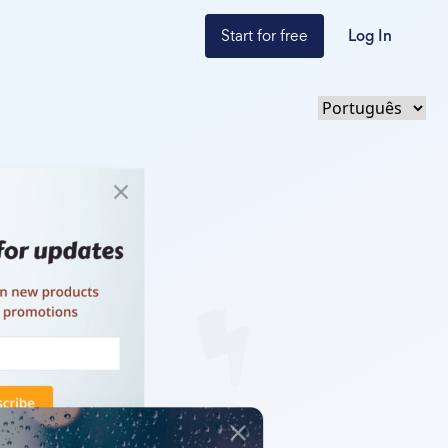
Start for free
Log In