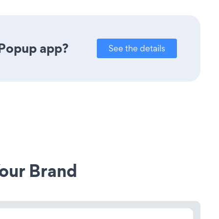
 Popup app?
See the details
our Brand