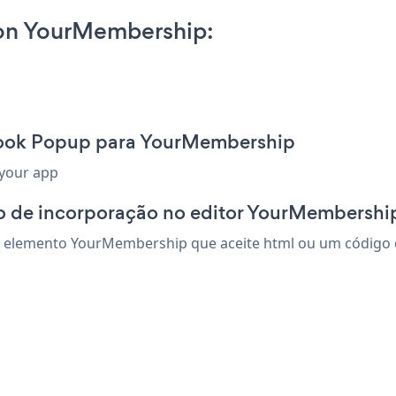
on YourMembership:
Book Popup para YourMembership
 your app
o de incorporação no editor YourMembershi
elemento YourMembership que aceite html ou um código de 