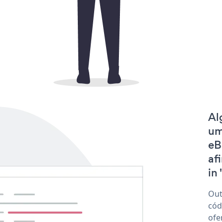
Al
um
eB
af
in 
Out
cód
ofe