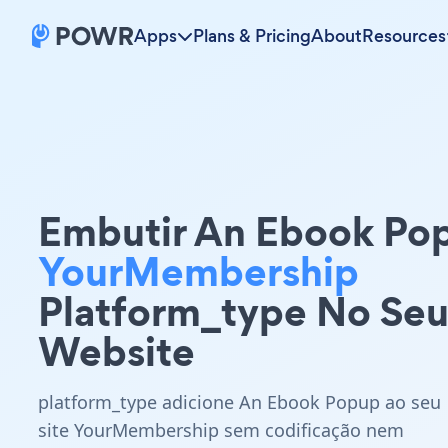
Apps
Plans & Pricing
About
Resources
Embutir An Ebook Po
YourMembership
Platform_type No Se
Website
platform_type adicione An Ebook Popup ao seu
site YourMembership sem codificação nem