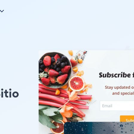
itio
o