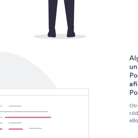
Al
un
Po
af
Po
Otr
cód
eBo