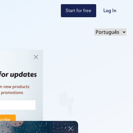
Start for free
Log In