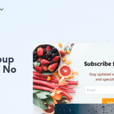
pup
e No