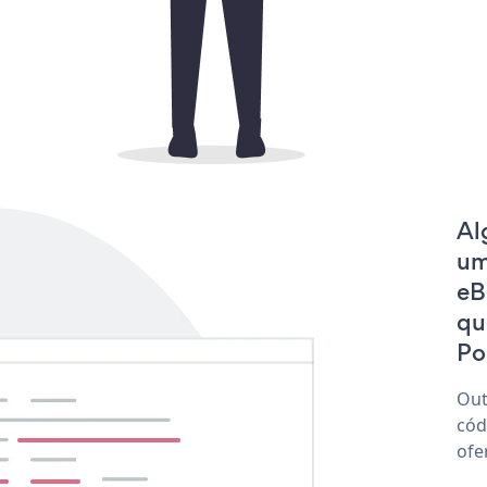
Al
um
eB
qu
Po
Out
cód
ofe